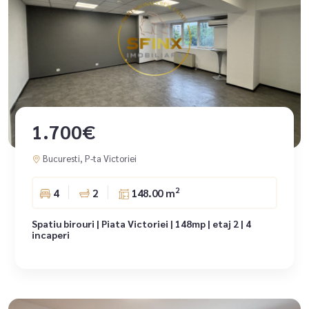
1.700€
Bucuresti, P-ta Victoriei
2
4
2
148.00 m
Spatiu birouri | Piata Victoriei | 148mp | etaj 2 | 4
incaperi