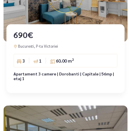
690€
Bucuresti, P-ta Victoriei
2
3
1
60.00 m
Apartament 3 camere | Dorobanti | Capitale | 56mp |
etaj 1