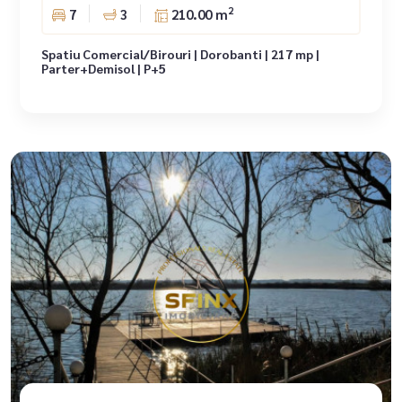
2
7
3
210.00 m
Spatiu Comercial/Birouri | Dorobanti | 217 mp |
Parter+Demisol | P+5