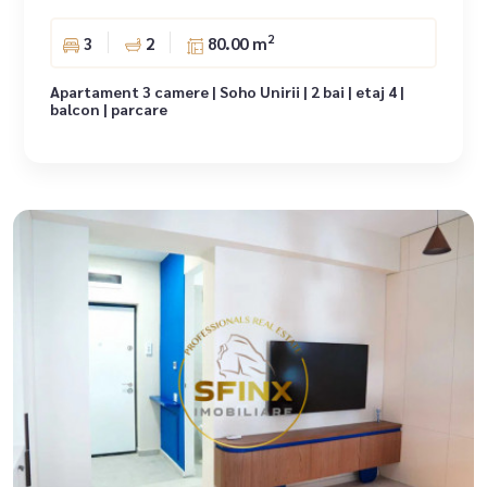
2
3
2
80.00 m
Apartament 3 camere | Soho Unirii | 2 bai | etaj 4 |
balcon | parcare