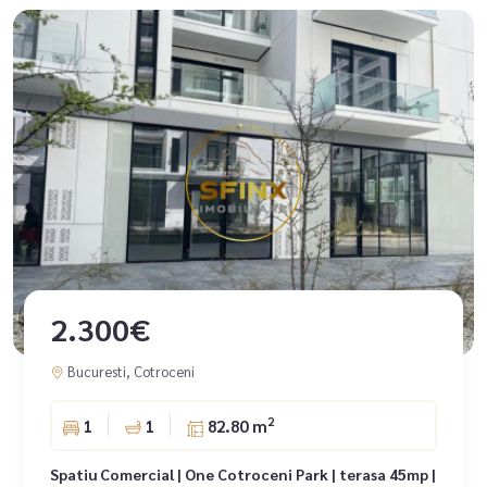
2.300€
Bucuresti, Cotroceni
2
1
1
82.80 m
Spatiu Comercial | One Cotroceni Park | terasa 45mp |