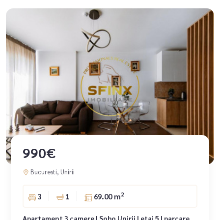
990€
Bucuresti, Unirii
2
3
1
69.00 m
Apartament 3 camere | Soho Unirii | etaj 5 | parcare