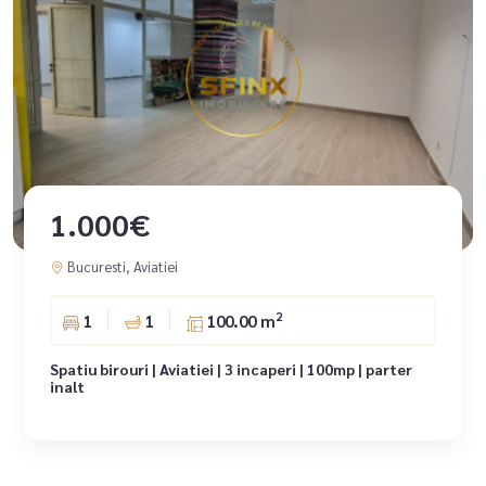
1.000€
Bucuresti, Aviatiei
2
1
1
100.00 m
Spatiu birouri | Aviatiei | 3 incaperi | 100mp | parter
inalt