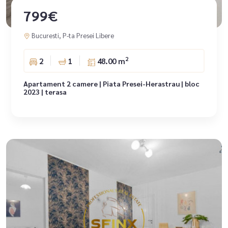
799€
Bucuresti, P-ta Presei Libere
2
2
1
48.00 m
Apartament 2 camere | Piata Presei-Herastrau | bloc
2023 | terasa