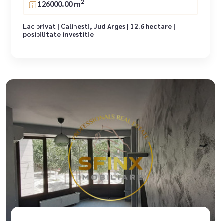
2
126000.00 m
Lac privat | Calinesti, Jud Arges | 12.6 hectare |
posibilitate investitie