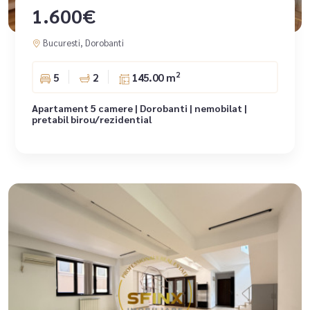
1.600€
Bucuresti, Dorobanti
2
5
2
145.00 m
Apartament 5 camere | Dorobanti | nemobilat |
pretabil birou/rezidential