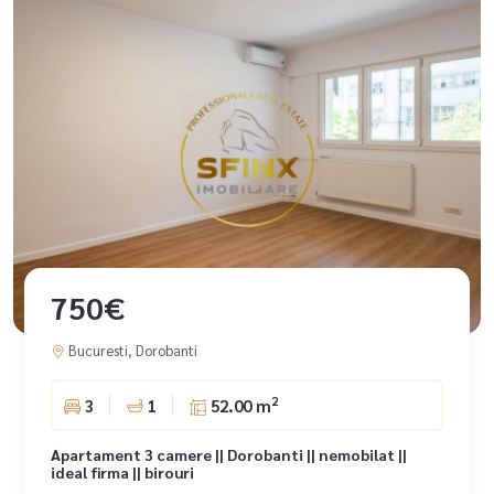
750€
Bucuresti, Dorobanti
2
3
1
52.00 m
Apartament 3 camere || Dorobanti || nemobilat ||
ideal firma || birouri