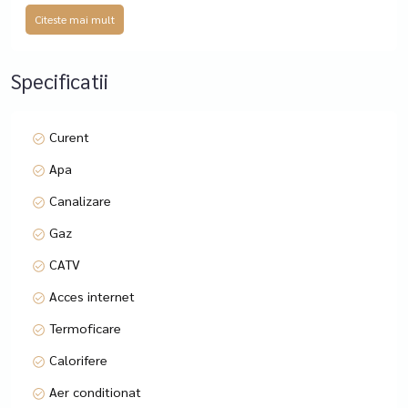
Vaasteptam la vizionare.
Citeste mai mult
Oferim cu promptitudine si profesionalism consultanta
pentru vanzari si inchirieri de apartamente, case, vile,
terenuri, spatii comerciale si de birou, consultanta juridica in
Specificatii
relatia cu OCPI, cadastru, intabulare si consultanta
financiara (cea mai buna solutie de creditare conform
profilului clientului, accesarea creditului devine simpla si
Curent
eficienta) prin brokerii nostri de credite parteneri. SFINX
Apa
Creditare face parte din cea mai mare retea de brokeraj de
credite, DSA Advisor, operata la nivel national de Realmedia
Canalizare
(imobiliare.ro).
Gaz
CATV
Acces internet
Termoficare
Calorifere
Aer conditionat