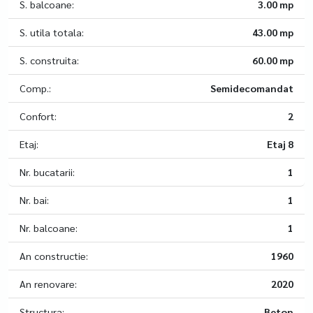
S. balcoane:
3.00 mp
S. utila totala:
43.00 mp
S. construita:
60.00 mp
Comp.:
Semidecomandat
Confort:
2
Etaj:
Etaj 8
Nr. bucatarii:
1
Nr. bai:
1
Nr. balcoane:
1
An constructie:
1960
An renovare:
2020
Structura:
Beton