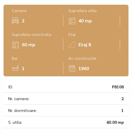
Camere
Suprafata utila
2
40 mp
Suprafata construita
Etaj
60 mp
Etaj 8
Bai
An constructie
1
1960
ID:
P8108
Nr. camere:
2
Nr. dormitoare:
1
S. utila:
40.00 mp