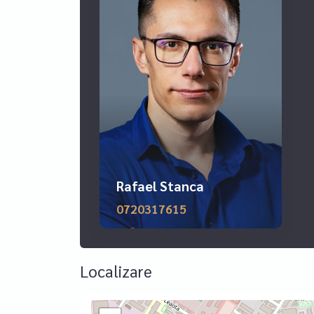
renovare recenta;
instalatii noi (electric + sanitar);
certificat energetic clasa B (avantaj pentru credit
baie cu geam;
orientare sudica – lumina naturala excelenta;
vedere pe spate, catre zona verde;
Rafael Stanca
zona linistita, ferita de zgomotul bulevardului;
0720317615
acces rapid la metrou, scoli, magazine, restauran
Apartamentul este potrivit atat pentru locuinta pro
Localizare
Pentru detalii si vizionare, sunati la numarul d
inchirieri de apartamente, case, vile, terenuri, sp