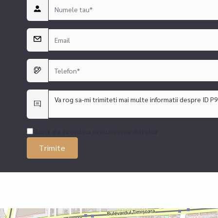
are);
Sunt de acord cu prelucrarea datelor
te, cafenele, parc si transport public;
prie, cat si ca investitie (inchiriere rapida datorita pozitiei excelent
in anunt. Comision 0% pentru cumparator!Oferim cu promptitudine si p
atii comerciale si de birou, consultanta juridica in relatia cu OCPI, ca