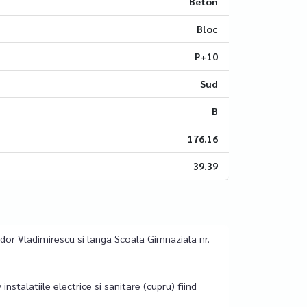
Beton
Bloc
P+10
Sud
B
176.16
39.39
or Vladimirescu si langa Scoala Gimnaziala nr.
nstalatiile electrice si sanitare (cupru) fiind