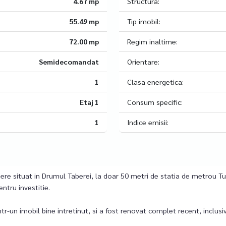
4.67 mp
Structura:
55.49 mp
Tip imobil:
72.00 mp
Regim inaltime:
Semidecomandat
Orientare:
1
Clasa energetica:
Etaj 1
Consum specific:
1
Indice emisii:
e situat in Drumul Taberei, la doar 50 metri de statia de metrou Tud
entru investitie.
-un imobil bine intretinut, si a fost renovat complet recent, inclusiv i