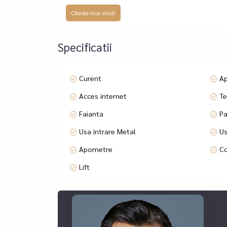
Citeste mai mult
Compartimentare eficienta:
living luminos cu acces catre balcon;
Specificatii
dormitor cu dressing;
Curent
A
bucatarie mobilata si utilata cu aragaz pe gaz, ho
Acces internet
Te
baie cu geam;
Faianta
Pa
Usa intrare Metal
Us
hol;
Apometre
Co
balcon spatios;
Lift
Avantaje cheie:
complet mobilat si utilat – se poate locui imedia