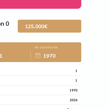
on 0
125.000€
An constructie
1
1970
1
1
1970
2026