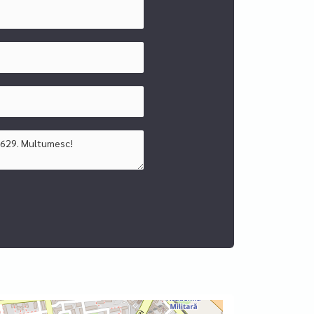
e).
rofesionalism consultanta pentru vanzari si
dastru, intabulare si consultanta financiara (cea