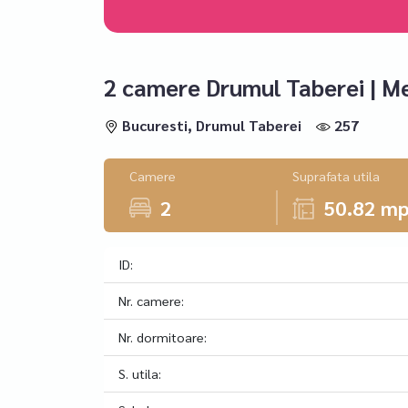
2 camere Drumul Taberei | M
Bucuresti, Drumul Taberei
257
Camere
Suprafata utila
2
50.82 m
ID:
Nr. camere:
Nr. dormitoare:
S. utila: