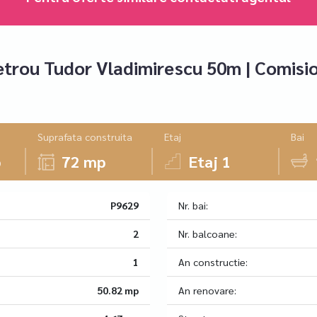
etrou Tudor Vladimirescu 50m | Comisi
Suprafata construita
Etaj
Bai
p
72 mp
Etaj 1
P9629
Nr. bai:
2
Nr. balcoane:
1
An constructie:
50.82 mp
An renovare: