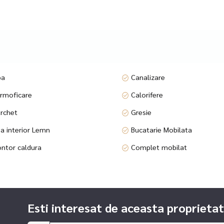
pa
Canalizare
ta si frigider nou;
rmoficare
Calorifere
rchet
Gresie
a interior Lemn
Bucatarie Mobilata
ntor caldura
Complet mobilat
t;
Esti interesat de aceasta proprietat