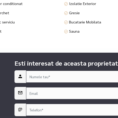
ecessary guarantees.
r conditionat
Izolatie Exterior
d bathrooms) for a similar apartment is also available.
rchet
Gresie
 serviciu
Bucatarie Mobilata
ti care sa fie nu doar o locuinta selecta, moderna, spatioasa si confor
 sa programam cat mai curand o vizionare pentru acest superb apartam
ft
Sauna
de 241mp, la care se adauga terasele insumand 84mp si 2 locuri de p
entru oaspeti la intrare.
 modernă, finisajele impecabile și dotările premium. Complexul pune
Esti interesat de aceasta proprietat
au o sală de evenimente deosebită, potrivită atât pentru întâlniri corpo
ute pe jos de Parcul Kiseleff, Parcul Herastrau, Piata Charles de Gau
atre zona de nord a orasului.
cate sunt binevenite, cu garantiile care se impun.
aria si baile echipate) pentru un apartament similar.
anta pentru vanzari si inchirieri de apartamente, case, vile, terenuri,