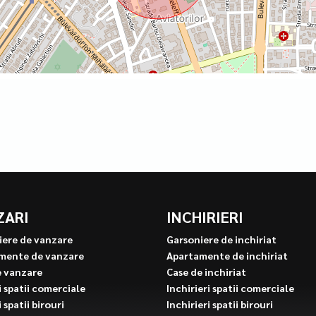
ZARI
INCHIRIERI
iere de vanzare
Garsoniere de inchiriat
mente de vanzare
Apartamente de inchiriat
e vanzare
Case de inchiriat
 spatii comerciale
Inchirieri spatii comerciale
 spatii birouri
Inchirieri spatii birouri