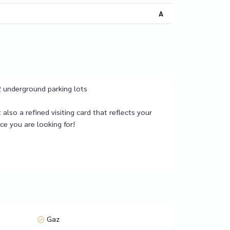
A
2 underground parking lots
lso a refined visiting card that reflects your
ce you are looking for!
 in the building's basement. There are 4
s residents a fitness room, spa area, relaxation
te events.
viatorilor metro station, with quick access to
Gaz