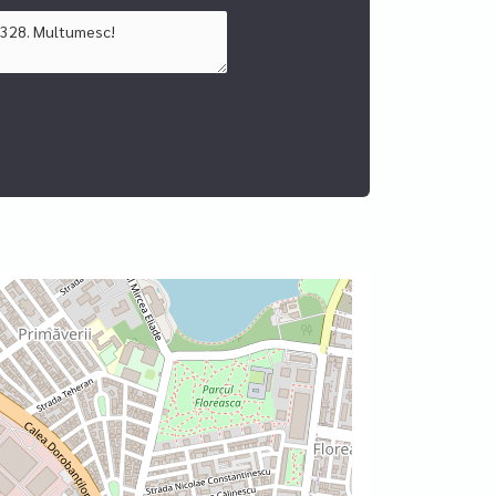
filului clientului, accesarea creditului devine
eraj de credite, DSA Advisor, operata la nivel