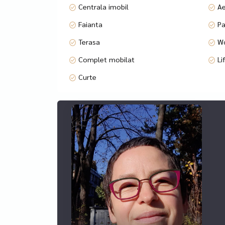
Your well-behaved pets are welcome, with the n
Centrala imobil
Ae
An unfurnished version (with equipped kitchen an
VAT is added to the listing price.
Faianta
Pa
//
Terasa
Wc
Daca sunteti in cautarea unei resedinte in Bucures
reflecte statutul dumneavoastra social, va invit
Complet mobilat
Li
cautati!
Curte
Sunt rare pe piata astfel de oferte!
Apartamentul are 5 camere, cu o suprafata utila 
dormitoare, fiecare cu baie proprie, plus o baie p
Apartamentul impresionează prin compartimentarea
spa, spațiu de relaxare și servicii exclusive.
În incintă se pot închiria spații pentru birouri s
Complexul rezidential este amplasat la cateva min
catre Piata Victoriei si centrul capitalei, cat si c
Animalutele dumneavoastra de companie bine edu
Este disponibila si varianta nemobilata (cu bucat
La pretul de lista se adauga TVA.
Oferim cu promptitudine si profesionalism consult