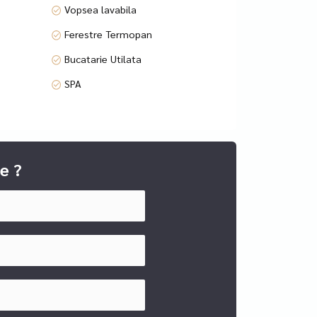
Vopsea lavabila
Ferestre Termopan
Bucatarie Utilata
tabila, ci si o carte de vizita rafinata care sa
ent, fiindca acesta este locul pe care il
SPA
arcare in subteranul imobilului. Sunt 4
 la dispoziția rezidenților sală de fitness, zonă
e ?
rate, cât și pentru evenimente private.
lle, statia de metrou Aviatorilor, cu acces rapid
 spatii comerciale si de birou, consultanta