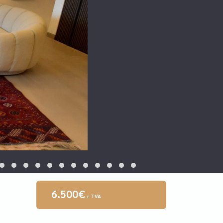
6.500€
+ TVA