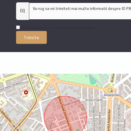
si consultanta financiara (cea mai buna solutie de creditare conform pro
te parteneri. SFINX Creditare face parte din cea mai mare retea de brok
Sunt de acord cu prelucrarea datelor