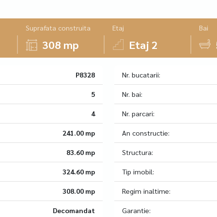
Suprafata construita
Etaj
Bai
308 mp
Etaj 2
P8328
Nr. bucatarii:
5
Nr. bai:
4
Nr. parcari:
241.00 mp
An constructie:
83.60 mp
Structura:
324.60 mp
Tip imobil:
308.00 mp
Regim inaltime:
Decomandat
Garantie: