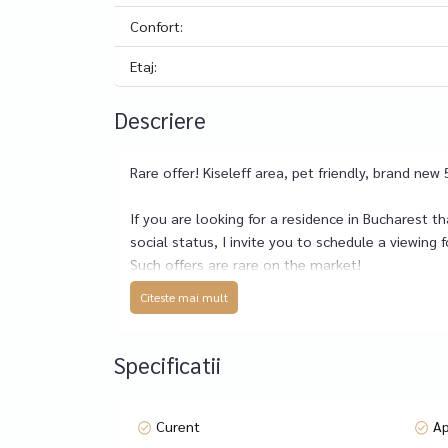
Confort:
Etaj:
Descriere
Rare offer! Kiseleff area, pet friendly, brand n
If you are looking for a residence in Bucharest t
social status, I invite you to schedule a viewing
Such offers are rare on the market!
The apartment has 5 rooms, with a usable area o
Citeste mai mult
bedrooms, each with its own bathroom, plus a g
The apartment impresses with its modern partiti
area and exclusive services.
Specificatii
Office spaces or a special event room can be re
The residential complex is located a few minutes
Victoriei Square and the center of the capital, as 
Curent
A