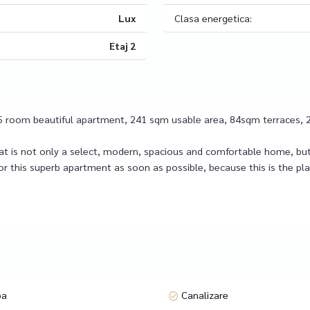
Lux
Clasa energetica:
Etaj 2
ew 5 room beautiful apartment, 241 sqm usable area, 84sqm terraces, 
hat is not only a select, modern, spacious and comfortable home, but a
 for this superb apartment as soon as possible, because this is the pla
f ​​241 sqm, to which are added 84 sqm terraces and 2 parking spaces
uest bathroom at the entrance.
oning, impeccable finishes and premium amenities. The complex offer
nted on the premises, suitable for both corporate meetings and priva
 walk from Kiseleff Park, Herastrau Park, Charles de Gaulle Square, A
well as to the northern area of ​​the city.
pa
Canalizare