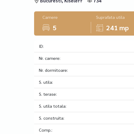
Bucuresti, Kiseleff
734
Camere
Suprafata utila
5
241 mp
ID:
Nr. camere:
Nr. dormitoare:
S. utila:
S. terase:
S. utila totala:
S. construita:
Comp.: