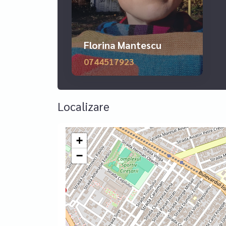
juridica in relatia cu OCPI, cadastru, intabulare 
simpla si eficienta) prin brokerii nostri de credi
national de Realmedia (imobiliare.ro).
Florina Mantescu
0744517923
Localizare
+
−