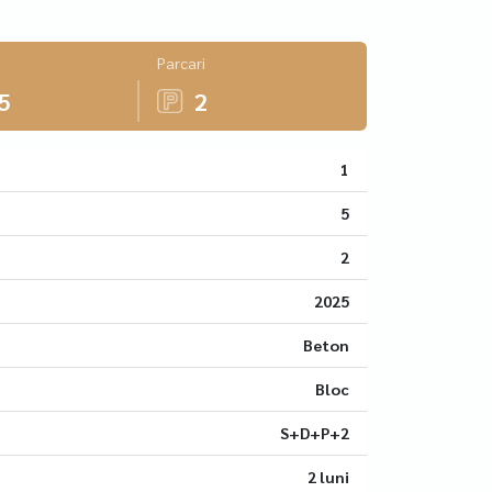
Parcari
5
2
1
5
2
2025
Beton
Bloc
S+D+P+2
2 luni