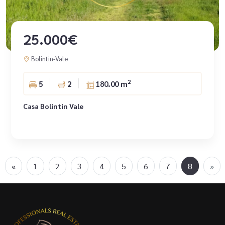
25.000€
Bolintin-Vale
2
5
2
180.00 m
Casa Bolintin Vale
«
1
2
3
4
5
6
7
8
»