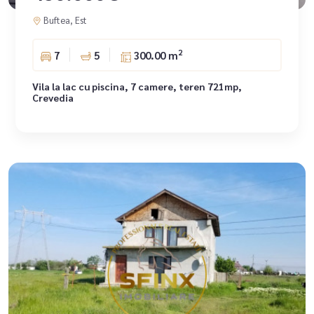
Buftea, Est
2
7
5
300.00 m
Vila la lac cu piscina, 7 camere, teren 721mp,
Crevedia