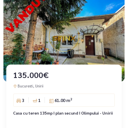
135.000€
Bucuresti, Unirii
2
3
1
61.00 m
Casa cu teren 135mp I plan secund I Olimpului - Unirii