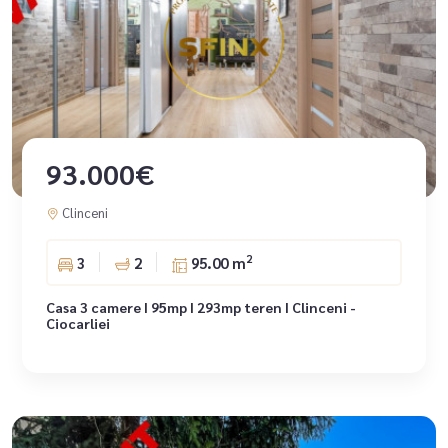
93.000€
Clinceni
2
3
2
95.00 m
Casa 3 camere I 95mp I 293mp teren I Clinceni -
Ciocarliei