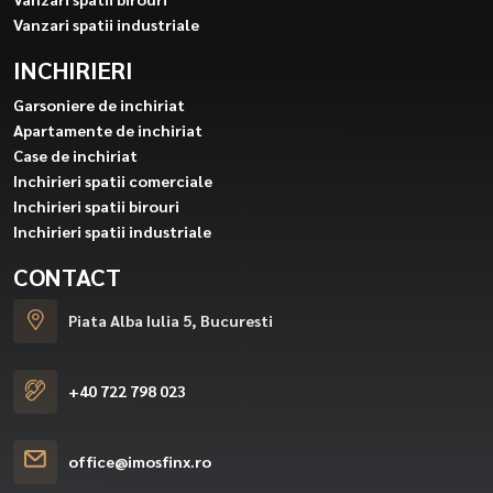
Vanzari spatii industriale
INCHIRIERI
Garsoniere de inchiriat
Apartamente de inchiriat
Case de inchiriat
Inchirieri spatii comerciale
Inchirieri spatii birouri
Inchirieri spatii industriale
CONTACT
Piata Alba Iulia 5, Bucuresti
+40 722 798 023
office@imosfinx.ro