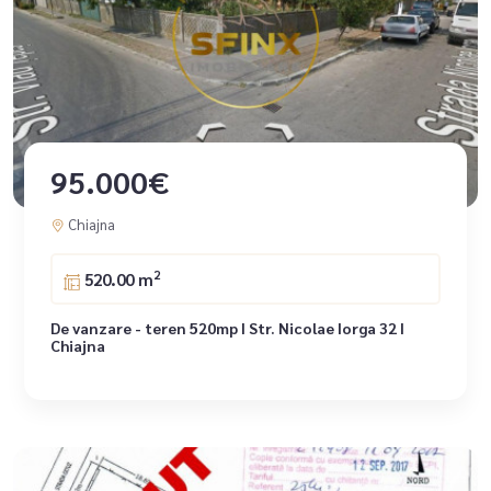
95.000€
Chiajna
2
520.00 m
De vanzare - teren 520mp I Str. Nicolae Iorga 32 I
Chiajna