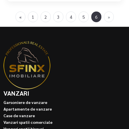
«
1
2
3
4
5
6
»
VANZARI
Garsoniere de vanzare
Apartamente de vanzare
Case de vanzare
Vanzari spatii comerciale
Vanzari spatii birouri