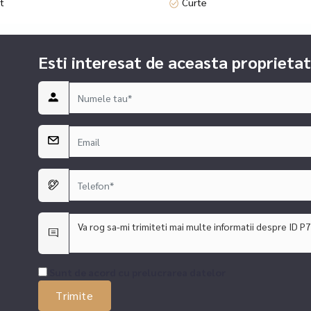
ft
Curte
 si camere separate;
Esti interesat de aceasta proprietat
atiu;
inclusiv metrou (Constantin Brancoveanu);
etonal si trafic intens;
ti la numarul din anunt.Oferim cu promptitudine si profesionalism cons
le si de birou, consultanta juridica in relatia cu OCPI, cadastru, inta
 accesarea creditului devine simpla si eficienta) prin brokerii nostri d
visor, operata la nivel national de Realmedia (imobiliare.ro).
Sunt de acord cu prelucrarea datelor