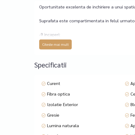
Oportunitate excelenta de inchiriere a unui spat
Suprafata este compartimentata in felul urmato
-9 incaperi;
-2 bucatarii (una complet mobilata si utilata – fr
Citeste mai mult
-4 grupuri sanitare;
-Hol spatios;
-Terasa inchisa si incalzita cu calorifere;
Specificatii
-3 cai de acces;
-Acces in curte proprie;
-Spatiul include atat zone open space, cat si in
Curent
A
-Posibilitate instalare unitati de aer conditionat;
Fibra optica
Ce
Ideal pentru diverse activitati comerciale precum
Izolatie Exterior
Bl
Gresie
Fe
Cabinet medical, clinica, farmacie (cu laborator),
cursuri, teatru) etc.
Lumina naturala
Ap