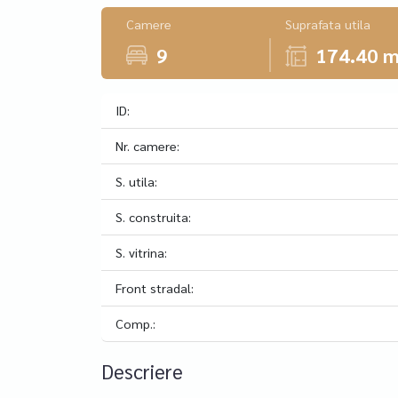
Camere
Suprafata utila
9
174.40 
ID:
Nr. camere:
S. utila:
S. construita:
S. vitrina:
Front stradal:
Comp.:
Descriere