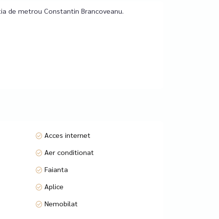
tatia de metrou Constantin Brancoveanu.
Acces internet
Aer conditionat
Faianta
Aplice
er-school, activitati educationale (meditatii,
Nemobilat