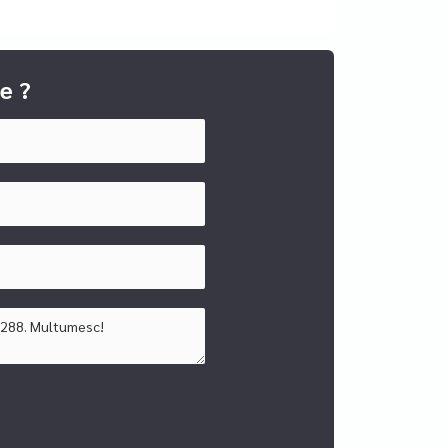
e ?
ultanta pentru vanzari si inchirieri de
bulare si consultanta financiara (cea mai buna
e credite parteneri. SFINX Creditare face parte din