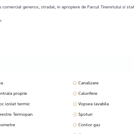
iu comercial generos, stradal, in apropiere de Parcul Tineretului si s
r:
igider, cuptor cu microunde);
caperi compartimentate;
pa
Canalizare
ntrala proprie
Calorifere
:
oc izolat termic
Vopsea lavabila
restre Termopan
Spoturi
 optica medicala, birouri, clinica de kinetoterapie, salon de masaj, aft
ometre
Contor gaz