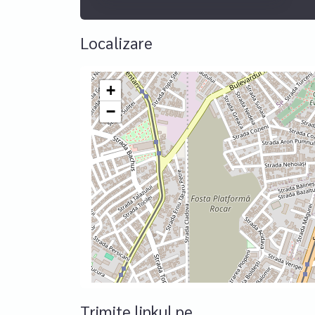
Localizare
+
−
Trimite linkul pe