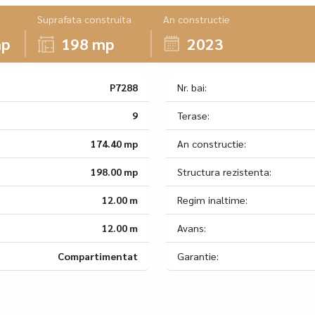
Suprafata construita
An constructie
mp
198 mp
2023
P7288
Nr. bai:
9
Terase:
174.40 mp
An constructie:
198.00 mp
Structura rezistenta:
12.00 m
Regim inaltime:
12.00 m
Avans:
Compartimentat
Garantie: