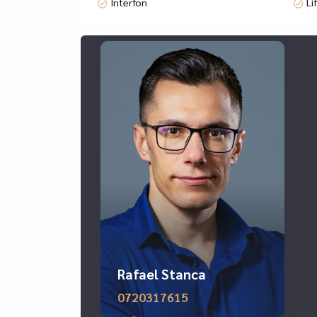
Interfon
Li
Avantaje locatie:
-Curte proprie:
-Compartimentare versatila; atat open space cat
-Posibilitate de a se inchiria doar jumatate din sp
-Acces facil la mijloace de transport in comun, 
-Parcul Tineretului la cativa pasi – zona cu vad pi
Disponibil imediat! Pentru mai multe detalii suna
apartamente, case, vile, terenuri, spatii comercia
solutie de creditare conform profilului clientului,
cea mai mare retea de brokeraj de credite, DSA Ad
Rafael Stanca
0720317615