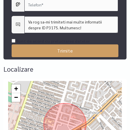
Sunt de acord cu prelucrarea datelor
Localizare
+
−