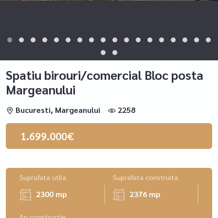
Spatiu birouri/comercial Bloc posta
Margeanului
Bucuresti, Margeanului
2258
1.699.000€
Suprafata utila
Suprafata construita
2300 mp
2376 mp
An constructie