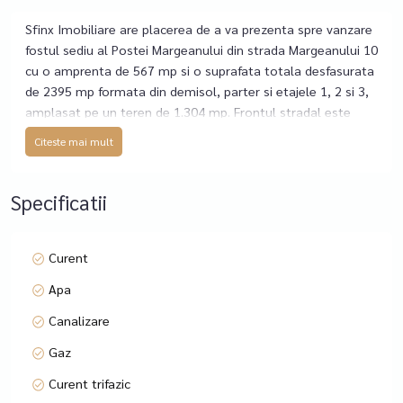
Sfinx Imobiliare are placerea de a va prezenta spre vanzare
fostul sediu al Postei Margeanului din strada Margeanului 10
cu o amprenta de 567 mp si o suprafata totala desfasurata
de 2395 mp formata din demisol, parter si etajele 1, 2 si 3,
amplasat pe un teren de 1.304 mp. Frontul stradal este
aproximativ 42 mp.
Citeste mai mult
Blocul reprezinta o oportunitate de investitie importanta
intr-una din zonele cele mai circulate ale capitalei, putand fi
compartimentat la etajele 1-3 in functie de obiectivele de
Specificatii
afaceri ale investitorului sau de nevoile companiei care il va
achizitiona drept sediu. Parterul blocului este deja inchiriat
catre Profi supermaket,
Curent
Amplasat stradal, blocul beneficiaza in zona de trafic auto
Apa
și pietonal intens și de o vizibilitate foarte bună.
- Demisol - spatii de depozitare, camera tehnica
Canalizare
- Parter - inchiriat catre supermarketul Profi pentru o
Gaz
perioada indelungata
- Etajele 1, 2, 3 - 567 mp/etaj
Curent trifazic
- Inaltime interioara de 4m