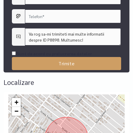
(imobiliare.ro).
Sunt de acord cu prelucrarea datelor
Localizare
+
−