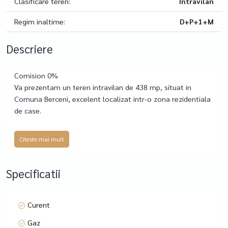
Clasificare teren:
Intravilan
Regim inaltime:
D+P+1+M
Descriere
Comision 0%
Va prezentam un teren intravilan de 438 mp, situat in
Comuna Berceni, excelent localizat intr-o zona rezidentiala
de case.
Terenul beneficiaza de o deschidere generoasa de 21 ml si
Citeste mai mult
este amplasat intr-un cartier linistit, format exclusiv din
constructii noi. Utilitatile gaz si electricitate sunt disponibile
in imediata apropiere a proprietatii.
Specificatii
Accesul se face pe drum privat, care se termina la teren,
oferind intimitate si lipsa traficului suplimentar.
Curent
Gaz
Zona Comuna Berceni este bine dezvoltata, cu acces rapid