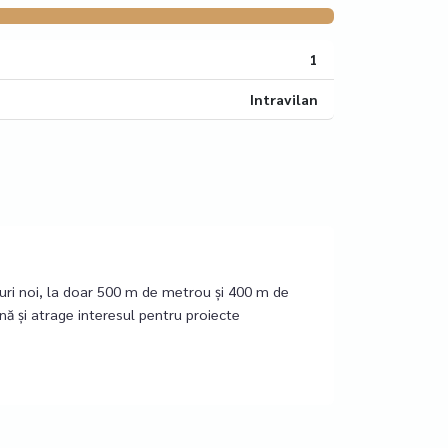
1
Intravilan
curi noi, la doar 500 m de metrou și 400 m de
nă și atrage interesul pentru proiecte
rind flexibilitate maximă pentru dezvoltare.
posibilitatea de a acoperi până la 75% din teren
nțial profitabil, cu un potențial ridicat de