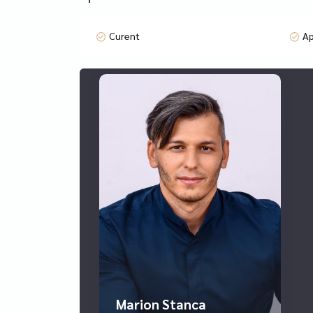
valorificare.
De ce să investiți aici?
Curent
A
Locație premium, aproape de facilități esențiale ș
Preț extrem de competitiv pentru zonă;
Parametri urbanistici favorabili pentru maximiza
Cerere în creștere pentru apartamente noi în Drum
Nu ratați această șansă de a dezvolta un proiect 
consultanta pentru vanzari si inchirieri de apartam
consultanta financiara (cea mai buna solutie de cr
parteneri. SFINX Creditare face parte din cea mai
Marion Stanca