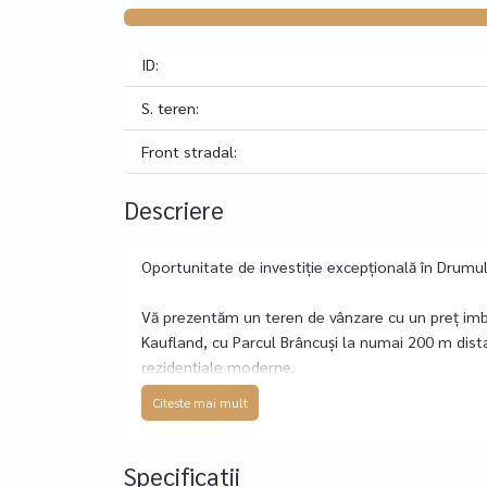
ID:
S. teren:
Front stradal:
Descriere
Oportunitate de investiție excepțională în Drumul
Vă prezentăm un teren de vânzare cu un preț imba
Kaufland, cu Parcul Brâncuși la numai 200 m dista
rezidențiale moderne.
Citeste mai mult
Terenul are o formă dreptunghiulară, cu o deschi
Conform PUZ Sector 6, imobilul se încadrează în
cu clădiri de maximum 2 niveluri) și un CUT maxim 
Specificatii