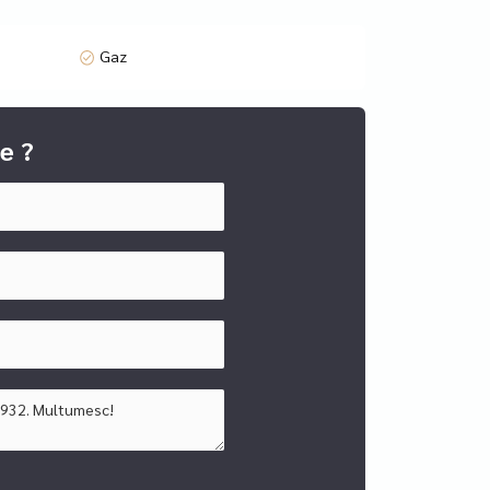
Gaz
e ?
tiului!Oferim cu promptitudine si profesionalism
uridica in relatia cu OCPI, cadastru, intabulare si
a si eficienta) prin brokerii nostri de credite
onal de Realmedia (imobiliare.ro).