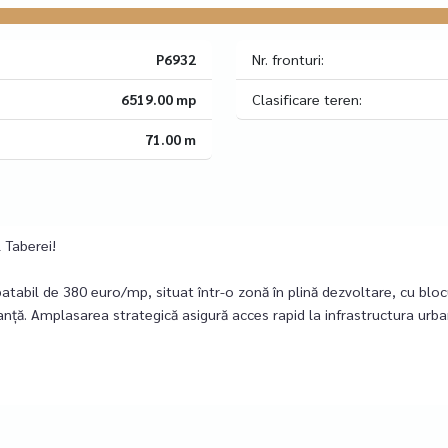
P6932
Nr. fronturi:
6519.00 mp
Clasificare teren:
71.00 m
 Taberei!
tabil de 380 euro/mp, situat într-o zonă în plină dezvoltare, cu blo
nță. Amplasarea strategică asigură acces rapid la infrastructura urba
dere generoasă de 71 ml la drum asfaltat și o adâncime de 90 ml, ofe
 zona M3, cu un regim de înălțime de P+4E, un POT maxim de 60% (cu 
de 2.5. Aceste caracteristici fac terenul ideal pentru un proiect rezide