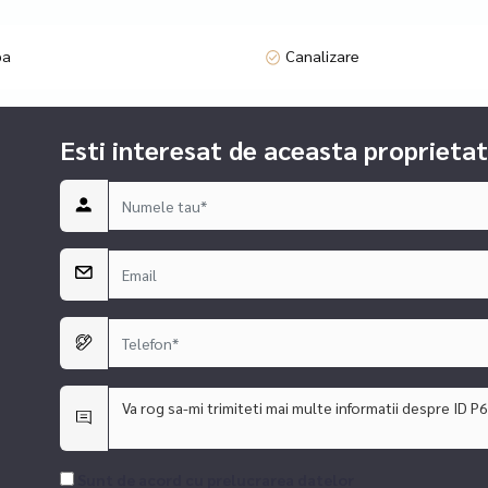
pa
Canalizare
i transport public;
Esti interesat de aceasta proprietat
rea randamentului;
ul Taberei, cu prețuri de vânzare între 2000 și 2400 euro/mp util.
imobiliar de succes într-una dintre cele mai căutate zone ale Bucureș
ente, case, vile, terenuri, spatii comerciale si de birou, consultanta j
editare conform profilului clientului, accesarea creditului devine simpl
 mare retea de brokeraj de credite, DSA Advisor, operata la nivel nati
Sunt de acord cu prelucrarea datelor